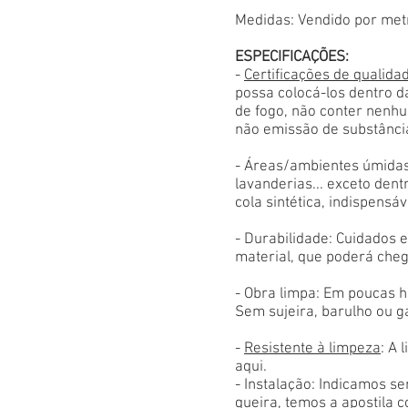
Medidas: Vendido por met
ESPECIFICAÇÕES:
-
Certificações de qualida
possa colocá-los dentro d
de fogo, não conter nenhu
não emissão de substânci
- Áreas/ambientes úmidas
lavanderias... exceto den
cola sintética, indispensáv
- Durabilidade: Cuidados
material, que poderá cheg
- Obra limpa: Em poucas h
Sem sujeira, barulho ou g
-
Resistente à limpeza
: A 
aqui.
- Instalação: Indicamos s
queira, temos a apostila 