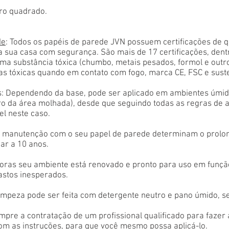
ro quadrado.
de
: Todos os papéis de parede JVN possuem certificações de 
a sua casa com segurança. São mais de 17 certificações, den
ma substância tóxica (chumbo, metais pesados, formol e outr
as tóxicas quando em contato com fogo, marca CE, FSC e sust
: Dependendo da base, pode ser aplicado em ambientes úmido
tro da área molhada), desde que seguindo todas as regras de 
el neste caso.
 e manutenção com o seu papel de parede determinam o prolon
ar a 10 anos.
oras seu ambiente está renovado e pronto para uso em função
astos inesperados.
limpeza pode ser feita com detergente neutro e pano úmido, s
empre a contratação de um profissional qualificado para fazer
com as instruções, para que você mesmo possa aplicá-lo.