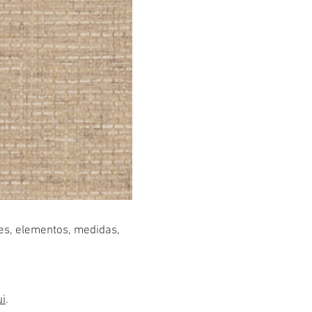
res, elementos, medidas,
ui
.