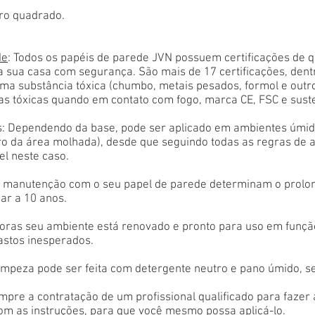
ro quadrado.
de
: Todos os papéis de parede JVN possuem certificações de 
a sua casa com segurança. São mais de 17 certificações, den
ma substância tóxica (chumbo, metais pesados, formol e outr
as tóxicas quando em contato com fogo, marca CE, FSC e sust
: Dependendo da base, pode ser aplicado em ambientes úmido
tro da área molhada), desde que seguindo todas as regras de 
el neste caso.
 e manutenção com o seu papel de parede determinam o prolon
ar a 10 anos.
oras seu ambiente está renovado e pronto para uso em função
astos inesperados.
limpeza pode ser feita com detergente neutro e pano úmido, s
empre a contratação de um profissional qualificado para fazer
com as instruções, para que você mesmo possa aplicá-lo.