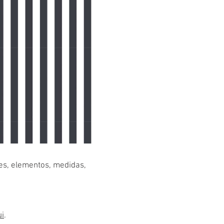
res, elementos, medidas,
ui
.