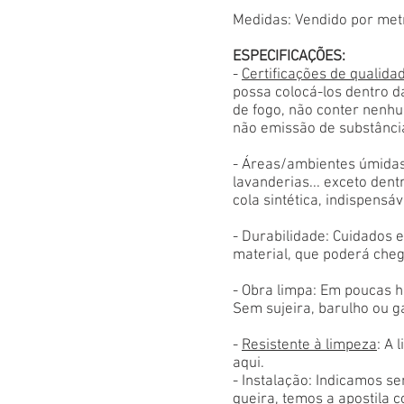
Medidas: Vendido por met
ESPECIFICAÇÕES:
-
Certificações de qualida
possa colocá-los dentro d
de fogo, não conter nenhu
não emissão de substânci
- Áreas/ambientes úmidas
lavanderias... exceto den
cola sintética, indispensáv
- Durabilidade: Cuidados
material, que poderá cheg
- Obra limpa: Em poucas h
Sem sujeira, barulho ou g
-
Resistente à limpeza
: A 
aqui.
- Instalação: Indicamos s
queira, temos a apostila 