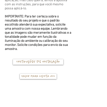
aplicação, mas caso queira, temos a apostila
com as instruções, para que você mesmo
possa aplicá-lo.
IMPORTANTE: Para ter certeza sobre o
resultado do seu projeto e que o padrão
escolhido atenderá sua expectativa, solicite
uma amostra com nossa equipe. Lembrando
que as imagens são meramente ilustrativas e a
tonalidade pode mudar em função da
iluminação do ambiente ou calibração do seu
monitor. Solicite condições para envio da sua
amostra.
Instruções de instalação
Valor para Lojista JVN
TIPOS DE BASES
(clique na foto para ver mais detalhes)