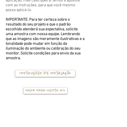
aplicação, mas caso queira, temos a apostila
com as instruções, para que você mesmo
possa aplicá-lo.
IMPORTANTE: Para ter certeza sobre o
resultado do seu projeto e que o padrão
escolhido atenderá sua expectativa, solicite
uma amostra com nossa equipe. Lembrando
que as imagens são meramente ilustrativas e a
tonalidade pode mudar em função da
iluminação do ambiente ou calibração do seu
monitor. Solicite condições para envio da sua
amostra.
Instruções de instalação
Valor para Lojista JVN
TIPOS DE BASES
(clique na foto para ver mais detalhes)