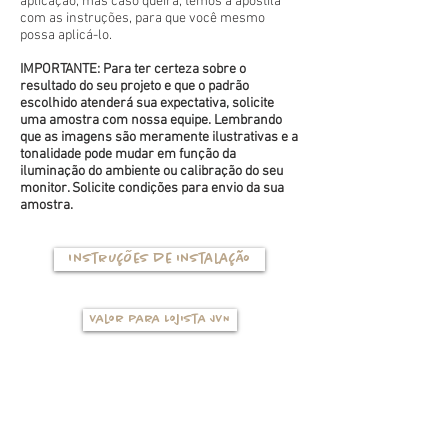
aplicação, mas caso queira, temos a apostila
com as instruções, para que você mesmo
possa aplicá-lo.
IMPORTANTE: Para ter certeza sobre o
resultado do seu projeto e que o padrão
escolhido atenderá sua expectativa, solicite
uma amostra com nossa equipe. Lembrando
que as imagens são meramente ilustrativas e a
tonalidade pode mudar em função da
iluminação do ambiente ou calibração do seu
monitor. Solicite condições para envio da sua
amostra.
Instruções de instalação
Valor para Lojista JVN
TIPOS DE BASES
(clique na foto para ver mais detalhes)