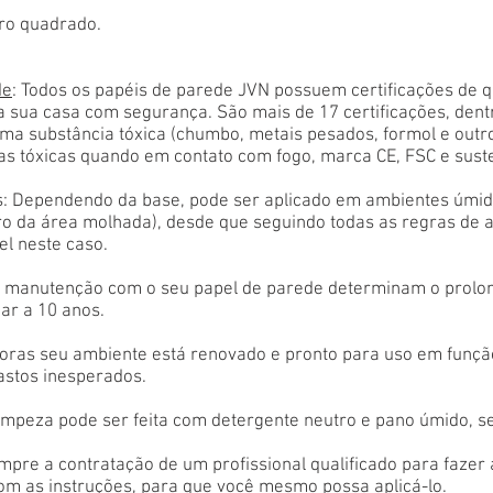
ro quadrado.
de
: Todos os papéis de parede JVN possuem certificações de 
a sua casa com segurança. São mais de 17 certificações, den
ma substância tóxica (chumbo, metais pesados, formol e outr
as tóxicas quando em contato com fogo, marca CE, FSC e sust
: Dependendo da base, pode ser aplicado em ambientes úmido
tro da área molhada), desde que seguindo todas as regras de 
el neste caso.
 e manutenção com o seu papel de parede determinam o prolon
ar a 10 anos.
oras seu ambiente está renovado e pronto para uso em função
astos inesperados.
limpeza pode ser feita com detergente neutro e pano úmido, s
empre a contratação de um profissional qualificado para fazer
com as instruções, para que você mesmo possa aplicá-lo.