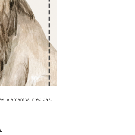
res, elementos, medidas,
ui
.