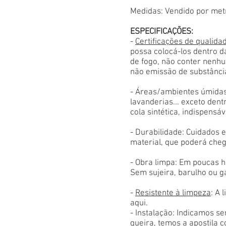
Medidas: Vendido por met
ESPECIFICAÇÕES:
-
Certificações de qualida
possa colocá-los dentro d
de fogo, não conter nenhu
não emissão de substânci
- Áreas/ambientes úmidas
lavanderias... exceto den
cola sintética, indispensáv
- Durabilidade: Cuidados
material, que poderá cheg
- Obra limpa: Em poucas h
Sem sujeira, barulho ou g
-
Resistente à limpeza
: A 
aqui.
- Instalação: Indicamos s
queira, temos a apostila 