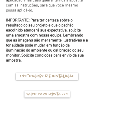
aplicação, mas caso queira, temos a apostila
com as instruções, para que você mesmo
possa aplicá-lo.
IMPORTANTE: Para ter certeza sobre o
resultado do seu projeto e que o padrão
escolhido atenderá sua expectativa, solicite
uma amostra com nossa equipe. Lembrando
que as imagens são meramente ilustrativas e a
tonalidade pode mudar em função da
iluminação do ambiente ou calibração do seu
monitor. Solicite condições para envio da sua
amostra.
Instruções de instalação
Valor para Lojista JVN
TIPOS DE BASES
(clique na foto para ver mais detalhes)