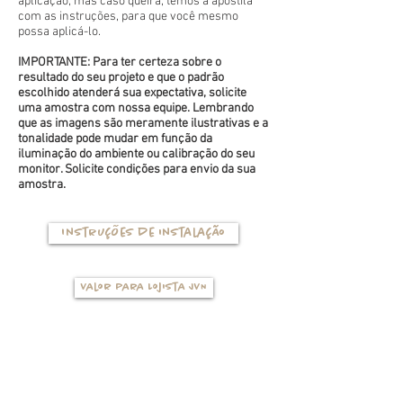
aplicação, mas caso queira, temos a apostila
com as instruções, para que você mesmo
possa aplicá-lo.
IMPORTANTE: Para ter certeza sobre o
resultado do seu projeto e que o padrão
escolhido atenderá sua expectativa, solicite
uma amostra com nossa equipe. Lembrando
que as imagens são meramente ilustrativas e a
tonalidade pode mudar em função da
iluminação do ambiente ou calibração do seu
monitor. Solicite condições para envio da sua
amostra.
Instruções de instalação
Valor para Lojista JVN
TIPOS DE BASES
(clique na foto para ver mais detalhes)