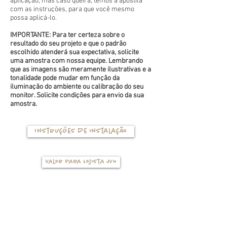
aplicação, mas caso queira, temos a apostila
com as instruções, para que você mesmo
possa aplicá-lo.
IMPORTANTE: Para ter certeza sobre o
resultado do seu projeto e que o padrão
escolhido atenderá sua expectativa, solicite
uma amostra com nossa equipe. Lembrando
que as imagens são meramente ilustrativas e a
tonalidade pode mudar em função da
iluminação do ambiente ou calibração do seu
monitor. Solicite condições para envio da sua
amostra.
Instruções de instalação
Valor para Lojista JVN
TIPOS DE BASES
(clique na foto para ver mais detalhes)