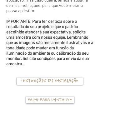
aplicação, mas caso queira, temos a apostila
com as instruções, para que você mesmo
possa aplicá-lo.
IMPORTANTE: Para ter certeza sobre o
resultado do seu projeto e que o padrão
escolhido atenderá sua expectativa, solicite
uma amostra com nossa equipe. Lembrando
que as imagens são meramente ilustrativas e a
tonalidade pode mudar em função da
iluminação do ambiente ou calibração do seu
monitor. Solicite condições para envio da sua
amostra.
Instruções de instalação
Valor para Lojista JVN
TIPOS DE BASES
(clique na foto para ver mais detalhes)