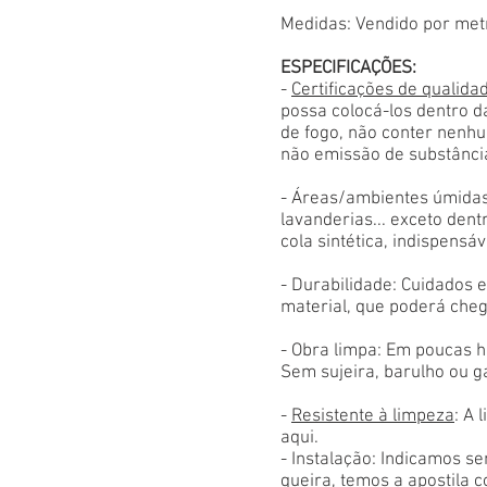
Medidas: Vendido por met
ESPECIFICAÇÕES:
-
Certificações de qualida
possa colocá-los dentro d
de fogo, não conter nenhu
não emissão de substânci
- Áreas/ambientes úmidas
lavanderias... exceto den
cola sintética, indispensáv
- Durabilidade: Cuidados
material, que poderá cheg
- Obra limpa: Em poucas h
Sem sujeira, barulho ou g
-
Resistente à limpeza
: A 
aqui.
- Instalação: Indicamos s
queira, temos a apostila 