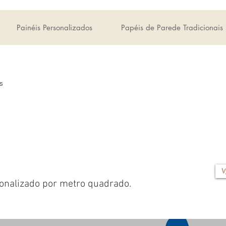
Painéis Personalizados
Papéis de Parede Tradicionais
s
V
onalizado por metro quadrado.