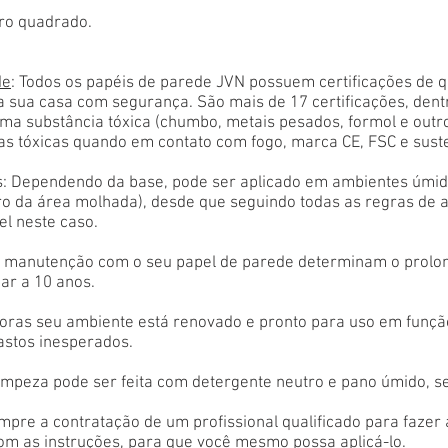
ro quadrado.
de
: Todos os papéis de parede JVN possuem certificações de 
a sua casa com segurança. São mais de 17 certificações, den
ma substância tóxica (chumbo, metais pesados, formol e outr
as tóxicas quando em contato com fogo, marca CE, FSC e sust
: Dependendo da base, pode ser aplicado em ambientes úmido
tro da área molhada), desde que seguindo todas as regras de 
el neste caso.
 e manutenção com o seu papel de parede determinam o prolon
ar a 10 anos.
oras seu ambiente está renovado e pronto para uso em função
astos inesperados.
limpeza pode ser feita com detergente neutro e pano úmido, s
empre a contratação de um profissional qualificado para fazer
com as instruções, para que você mesmo possa aplicá-lo.