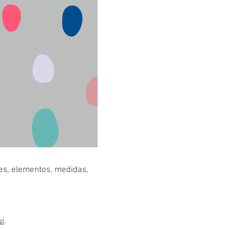
res, elementos, medidas,
ui
.