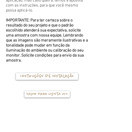
aplicação, mas caso queira, temos a apostila
com as instruções, para que você mesmo
possa aplicá-lo.
IMPORTANTE: Para ter certeza sobre o
resultado do seu projeto e que o padrão
escolhido atenderá sua expectativa, solicite
uma amostra com nossa equipe. Lembrando
que as imagens são meramente ilustrativas e a
tonalidade pode mudar em função da
iluminação do ambiente ou calibração do seu
monitor. Solicite condições para envio da sua
amostra.
Instruções de instalação
Valor para Lojista JVN
TIPOS DE BASES
(clique na foto para ver mais detalhes)