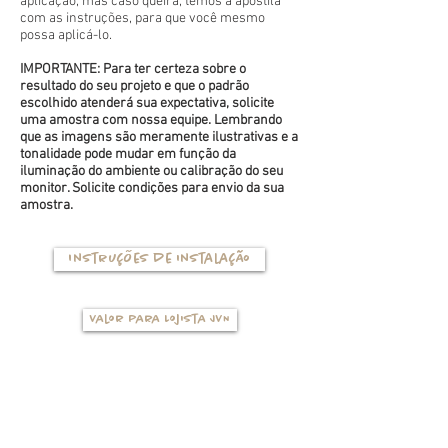
aplicação, mas caso queira, temos a apostila
com as instruções, para que você mesmo
possa aplicá-lo.
IMPORTANTE: Para ter certeza sobre o
resultado do seu projeto e que o padrão
escolhido atenderá sua expectativa, solicite
uma amostra com nossa equipe. Lembrando
que as imagens são meramente ilustrativas e a
tonalidade pode mudar em função da
iluminação do ambiente ou calibração do seu
monitor. Solicite condições para envio da sua
amostra.
Instruções de instalação
Valor para Lojista JVN
TIPOS DE BASES
(clique na foto para ver mais detalhes)