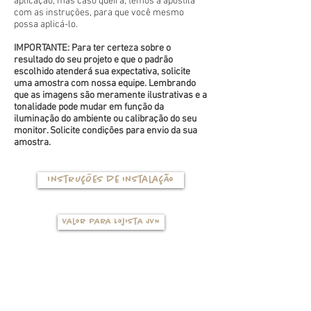
aplicação, mas caso queira, temos a apostila
com as instruções, para que você mesmo
possa aplicá-lo.
IMPORTANTE: Para ter certeza sobre o
resultado do seu projeto e que o padrão
escolhido atenderá sua expectativa, solicite
uma amostra com nossa equipe. Lembrando
que as imagens são meramente ilustrativas e a
tonalidade pode mudar em função da
iluminação do ambiente ou calibração do seu
monitor. Solicite condições para envio da sua
amostra.
Instruções de instalação
Valor para Lojista JVN
TIPOS DE BASES
(clique na foto para ver mais detalhes)