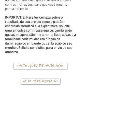
aplicação, mas caso queira, temos a apostila
com as instruções, para que você mesmo
possa aplicá-lo.
IMPORTANTE: Para ter certeza sobre o
resultado do seu projeto e que o padrão
escolhido atenderá sua expectativa, solicite
uma amostra com nossa equipe. Lembrando
que as imagens são meramente ilustrativas e a
tonalidade pode mudar em função da
iluminação do ambiente ou calibração do seu
monitor. Solicite condições para envio da sua
amostra.
Instruções de instalação
Valor para Lojista JVN
TIPOS DE BASES
(clique na foto para ver mais detalhes)