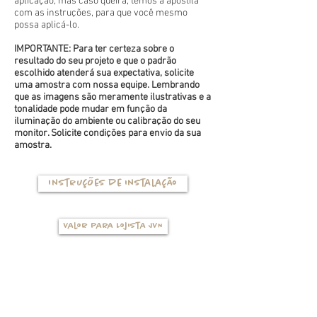
aplicação, mas caso queira, temos a apostila
com as instruções, para que você mesmo
possa aplicá-lo.
IMPORTANTE: Para ter certeza sobre o
resultado do seu projeto e que o padrão
escolhido atenderá sua expectativa, solicite
uma amostra com nossa equipe. Lembrando
que as imagens são meramente ilustrativas e a
tonalidade pode mudar em função da
iluminação do ambiente ou calibração do seu
monitor. Solicite condições para envio da sua
amostra.
Instruções de instalação
Valor para Lojista JVN
TIPOS DE BASES
(clique na foto para ver mais detalhes)