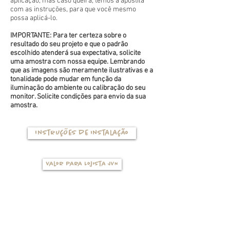
aplicação, mas caso queira, temos a apostila
com as instruções, para que você mesmo
possa aplicá-lo.
IMPORTANTE: Para ter certeza sobre o
resultado do seu projeto e que o padrão
escolhido atenderá sua expectativa, solicite
uma amostra com nossa equipe. Lembrando
que as imagens são meramente ilustrativas e a
tonalidade pode mudar em função da
iluminação do ambiente ou calibração do seu
monitor. Solicite condições para envio da sua
amostra.
Instruções de instalação
Valor para Lojista JVN
TIPOS DE BASES
(clique na foto para ver mais detalhes)