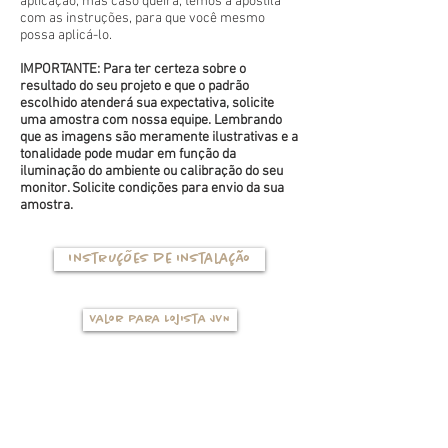
aplicação, mas caso queira, temos a apostila
com as instruções, para que você mesmo
possa aplicá-lo.
IMPORTANTE: Para ter certeza sobre o
resultado do seu projeto e que o padrão
escolhido atenderá sua expectativa, solicite
uma amostra com nossa equipe. Lembrando
que as imagens são meramente ilustrativas e a
tonalidade pode mudar em função da
iluminação do ambiente ou calibração do seu
monitor. Solicite condições para envio da sua
amostra.
Instruções de instalação
Valor para Lojista JVN
TIPOS DE BASES
(clique na foto para ver mais detalhes)