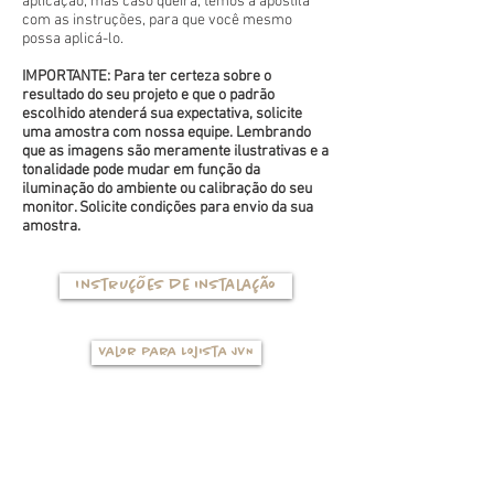
aplicação, mas caso queira, temos a apostila
com as instruções, para que você mesmo
possa aplicá-lo.
IMPORTANTE: Para ter certeza sobre o
resultado do seu projeto e que o padrão
escolhido atenderá sua expectativa, solicite
uma amostra com nossa equipe. Lembrando
que as imagens são meramente ilustrativas e a
tonalidade pode mudar em função da
iluminação do ambiente ou calibração do seu
monitor. Solicite condições para envio da sua
amostra.
Instruções de instalação
Valor para Lojista JVN
TIPOS DE BASES
(clique na foto para ver mais detalhes)