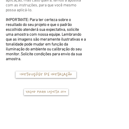
aplicação, mas caso queira, temos a apostila
com as instruções, para que você mesmo
possa aplicá-lo.
IMPORTANTE: Para ter certeza sobre o
resultado do seu projeto e que o padrão
escolhido atenderá sua expectativa, solicite
uma amostra com nossa equipe. Lembrando
que as imagens são meramente ilustrativas e a
tonalidade pode mudar em função da
iluminação do ambiente ou calibração do seu
monitor. Solicite condições para envio da sua
amostra.
Instruções de instalação
Valor para Lojista JVN
TIPOS DE BASES
(clique na foto para ver mais detalhes)