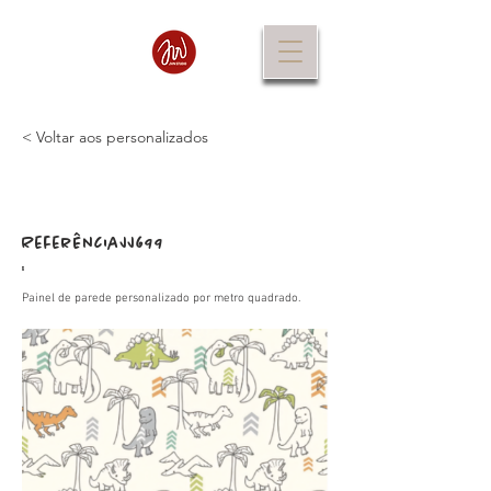
< Voltar aos personalizados
Referência
JJ699
:
Painel de parede personalizado por metro quadrado.