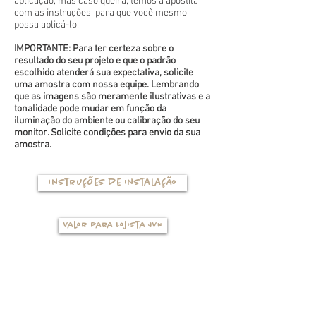
aplicação, mas caso queira, temos a apostila
com as instruções, para que você mesmo
possa aplicá-lo.
IMPORTANTE: Para ter certeza sobre o
resultado do seu projeto e que o padrão
escolhido atenderá sua expectativa, solicite
uma amostra com nossa equipe. Lembrando
que as imagens são meramente ilustrativas e a
tonalidade pode mudar em função da
iluminação do ambiente ou calibração do seu
monitor. Solicite condições para envio da sua
amostra.
Instruções de instalação
Valor para Lojista JVN
TIPOS DE BASES
(clique na foto para ver mais detalhes)