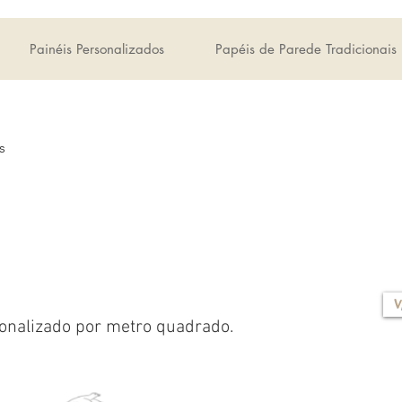
Painéis Personalizados
Papéis de Parede Tradicionais
s
V
onalizado por metro quadrado.