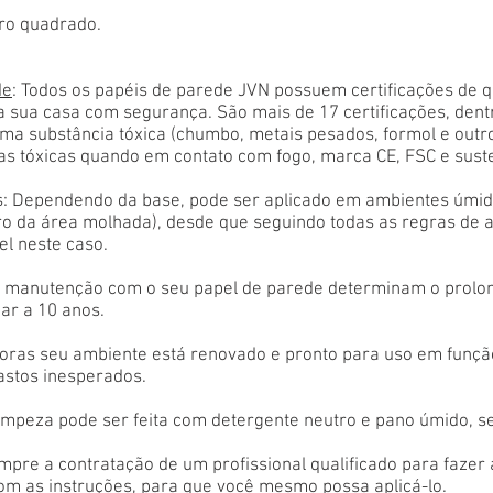
ro quadrado.
de
: Todos os papéis de parede JVN possuem certificações de 
a sua casa com segurança. São mais de 17 certificações, den
ma substância tóxica (chumbo, metais pesados, formol e outr
as tóxicas quando em contato com fogo, marca CE, FSC e sust
: Dependendo da base, pode ser aplicado em ambientes úmido
tro da área molhada), desde que seguindo todas as regras de 
el neste caso.
 e manutenção com o seu papel de parede determinam o prolon
ar a 10 anos.
oras seu ambiente está renovado e pronto para uso em função
astos inesperados.
limpeza pode ser feita com detergente neutro e pano úmido, s
empre a contratação de um profissional qualificado para fazer
com as instruções, para que você mesmo possa aplicá-lo.