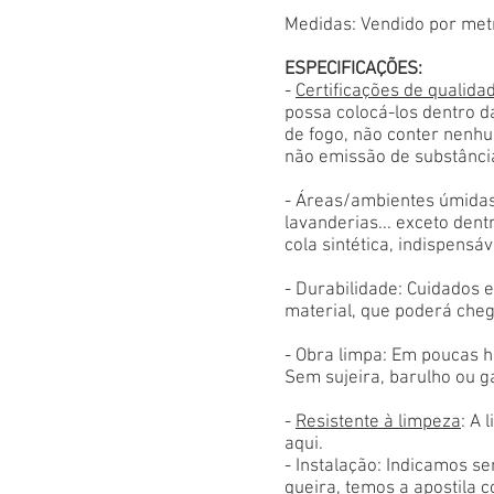
Medidas: Vendido por met
ESPECIFICAÇÕES:
-
Certificações de qualida
possa colocá-los dentro d
de fogo, não conter nenhu
não emissão de substânci
- Áreas/ambientes úmidas
lavanderias... exceto den
cola sintética, indispensáv
- Durabilidade: Cuidados
material, que poderá cheg
- Obra limpa: Em poucas h
Sem sujeira, barulho ou g
-
Resistente à limpeza
: A 
aqui.
- Instalação: Indicamos s
queira, temos a apostila 