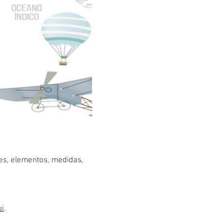
res, elementos, medidas,
ui
.