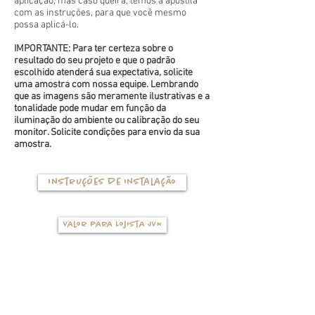
aplicação, mas caso queira, temos a apostila
com as instruções, para que você mesmo
possa aplicá-lo.
IMPORTANTE: Para ter certeza sobre o
resultado do seu projeto e que o padrão
escolhido atenderá sua expectativa, solicite
uma amostra com nossa equipe. Lembrando
que as imagens são meramente ilustrativas e a
tonalidade pode mudar em função da
iluminação do ambiente ou calibração do seu
monitor. Solicite condições para envio da sua
amostra.
Instruções de instalação
Valor para Lojista JVN
TIPOS DE BASES
(clique na foto para ver mais detalhes)