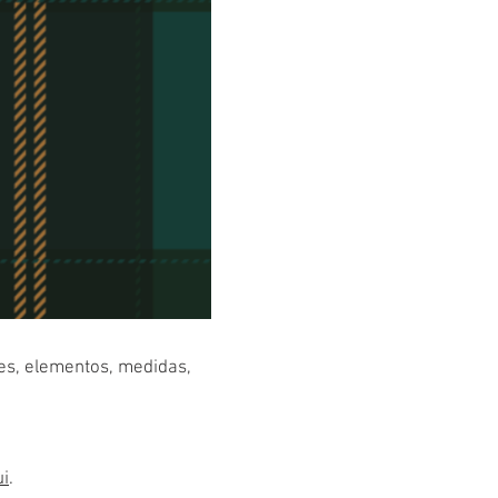
res, elementos, medidas,
ui
.