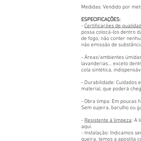
Medidas: Vendido por met
ESPECIFICAÇÕES:
-
Certificações de qualida
possa colocá-los dentro d
de fogo, não conter nenhu
não emissão de substânci
- Áreas/ambientes úmidas
lavanderias... exceto den
cola sintética, indispensáv
- Durabilidade: Cuidados
material, que poderá cheg
- Obra limpa: Em poucas h
Sem sujeira, barulho ou g
-
Resistente à limpeza
: A 
aqui.
- Instalação: Indicamos s
queira, temos a apostila 