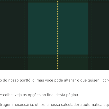
 do nosso portfólio, mas você pode alterar o que quiser... co
colhe: veja as opções ao final desta página.
ragem necessária, utilize a nossa calculadora automática
aq