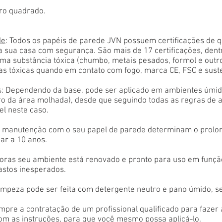
ro quadrado.
de
: Todos os papéis de parede JVN possuem certificações de 
a sua casa com segurança. São mais de 17 certificações, den
ma substância tóxica (chumbo, metais pesados, formol e outr
as tóxicas quando em contato com fogo, marca CE, FSC e sust
: Dependendo da base, pode ser aplicado em ambientes úmido
tro da área molhada), desde que seguindo todas as regras de 
el neste caso.
 e manutenção com o seu papel de parede determinam o prolon
ar a 10 anos.
oras seu ambiente está renovado e pronto para uso em função
astos inesperados.
limpeza pode ser feita com detergente neutro e pano úmido, s
empre a contratação de um profissional qualificado para fazer
com as instruções, para que você mesmo possa aplicá-lo.