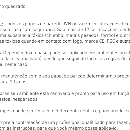
ro quadrado.
de
: Todos os papéis de parede JVN possuem certificações de 
a sua casa com segurança. São mais de 17 certificações, den
ma substância tóxica (chumbo, metais pesados, formol e outr
as tóxicas quando em contato com fogo, marca CE, FSC e sust
: Dependendo da base, pode ser aplicado em ambientes úmido
tro da área molhada), desde que seguindo todas as regras de 
el neste caso.
 e manutenção com o seu papel de parede determinam o prolon
ar a 10 anos.
oras seu ambiente está renovado e pronto para uso em função
astos inesperados.
limpeza pode ser feita com detergente neutro e pano úmido, s
empre a contratação de um profissional qualificado para fazer
com as instruções, para que você mesmo possa aplicá-lo.