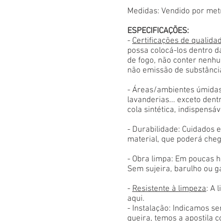
Medidas: Vendido por met
ESPECIFICAÇÕES:
-
Certificações de qualida
possa colocá-los dentro d
de fogo, não conter nenhu
não emissão de substânci
- Áreas/ambientes úmidas
lavanderias... exceto den
cola sintética, indispensáv
- Durabilidade: Cuidados
material, que poderá cheg
- Obra limpa: Em poucas h
Sem sujeira, barulho ou g
-
Resistente à limpeza
: A 
aqui.
- Instalação: Indicamos s
queira, temos a apostila 