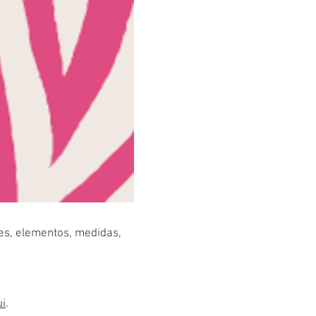
res, elementos, medidas,
ui
.