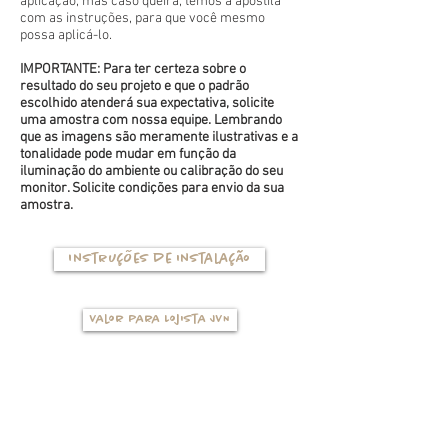
aplicação, mas caso queira, temos a apostila
com as instruções, para que você mesmo
possa aplicá-lo.
IMPORTANTE: Para ter certeza sobre o
resultado do seu projeto e que o padrão
escolhido atenderá sua expectativa, solicite
uma amostra com nossa equipe. Lembrando
que as imagens são meramente ilustrativas e a
tonalidade pode mudar em função da
iluminação do ambiente ou calibração do seu
monitor. Solicite condições para envio da sua
amostra.
Instruções de instalação
Valor para Lojista JVN
TIPOS DE BASES
(clique na foto para ver mais detalhes)