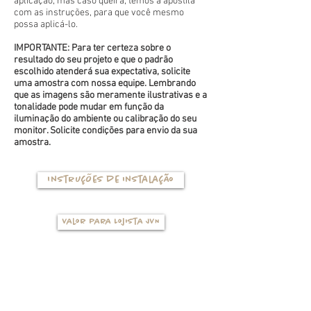
aplicação, mas caso queira, temos a apostila
com as instruções, para que você mesmo
possa aplicá-lo.
IMPORTANTE: Para ter certeza sobre o
resultado do seu projeto e que o padrão
escolhido atenderá sua expectativa, solicite
uma amostra com nossa equipe. Lembrando
que as imagens são meramente ilustrativas e a
tonalidade pode mudar em função da
iluminação do ambiente ou calibração do seu
monitor. Solicite condições para envio da sua
amostra.
Instruções de instalação
Valor para Lojista JVN
TIPOS DE BASES
(clique na foto para ver mais detalhes)