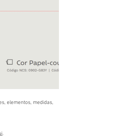
res, elementos, medidas,
ui
.