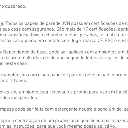
ro quadrado.
de
: Todos os papéis de parede JVN possuem certificações de 
a sua casa com segurança. São mais de 17 certificações, den
ma substância tóxica (chumbo, metais pesados, formol e outr
as tóxicas quando em contato com fogo, marca CE, FSC e sust
: Dependendo da base, pode ser aplicado em ambientes úmido
tro da área molhada), desde que seguindo todas as regras de 
el neste caso.
 e manutenção com o seu papel de parede determinam o prolon
ar a 10 anos.
oras seu ambiente está renovado e pronto para uso em função
astos inesperados.
limpeza pode ser feita com detergente neutro e pano úmido, s
empre a contratação de um profissional qualificado para fazer
com as instruções, para que você mesmo possa aplicá-lo.