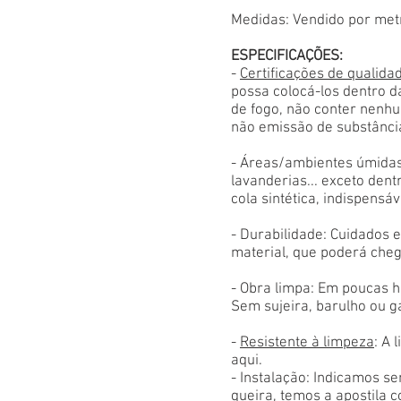
Medidas: Vendido por met
ESPECIFICAÇÕES:
-
Certificações de qualida
possa colocá-los dentro d
de fogo, não conter nenhu
não emissão de substânci
- Áreas/ambientes úmidas
lavanderias... exceto den
cola sintética, indispensáv
- Durabilidade: Cuidados
material, que poderá cheg
- Obra limpa: Em poucas h
Sem sujeira, barulho ou g
-
Resistente à limpeza
: A 
aqui.
- Instalação: Indicamos s
queira, temos a apostila 