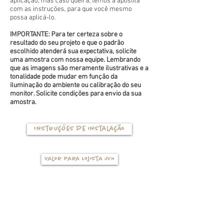
aplicação, mas caso queira, temos a apostila
com as instruções, para que você mesmo
possa aplicá-lo.
IMPORTANTE: Para ter certeza sobre o
resultado do seu projeto e que o padrão
escolhido atenderá sua expectativa, solicite
uma amostra com nossa equipe. Lembrando
que as imagens são meramente ilustrativas e a
tonalidade pode mudar em função da
iluminação do ambiente ou calibração do seu
monitor. Solicite condições para envio da sua
amostra.
Instruções de instalação
Valor para Lojista JVN
TIPOS DE BASES
(clique na foto para ver mais detalhes)