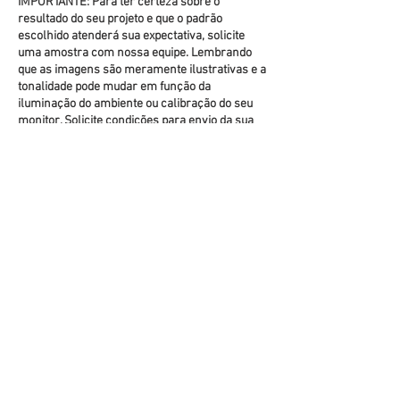
IMPORTANTE: Para ter certeza sobre o
resultado do seu projeto e que o padrão
escolhido atenderá sua expectativa, solicite
uma amostra com nossa equipe. Lembrando
que as imagens são meramente ilustrativas e a
tonalidade pode mudar em função da
iluminação do ambiente ou calibração do seu
monitor. Solicite condições para envio da sua
amostra.
Instruções de instalação
TIPOS DE BASES
(clique na foto para ver mais detalhes)