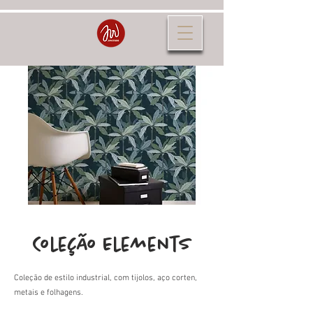
Coleção Elements
Coleção de estilo industrial, com tijolos, aço corten,
metais e folhagens.