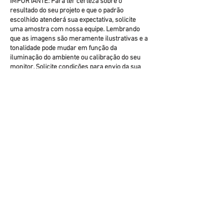
IMPORTANTE: Para ter certeza sobre o
resultado do seu projeto e que o padrão
escolhido atenderá sua expectativa, solicite
uma amostra com nossa equipe. Lembrando
que as imagens são meramente ilustrativas e a
tonalidade pode mudar em função da
iluminação do ambiente ou calibração do seu
monitor. Solicite condições para envio da sua
amostra.
Instruções de instalação
TIPOS DE BASES
(clique na foto para ver mais detalhes)