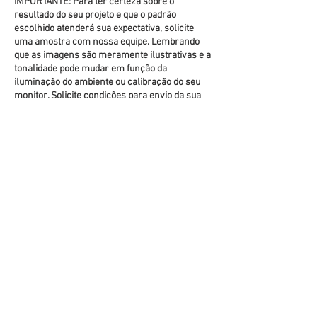
IMPORTANTE: Para ter certeza sobre o
resultado do seu projeto e que o padrão
escolhido atenderá sua expectativa, solicite
uma amostra com nossa equipe. Lembrando
que as imagens são meramente ilustrativas e a
tonalidade pode mudar em função da
iluminação do ambiente ou calibração do seu
monitor. Solicite condições para envio da sua
amostra.
Instruções de instalação
TIPOS DE BASES
(clique na foto para ver mais detalhes)