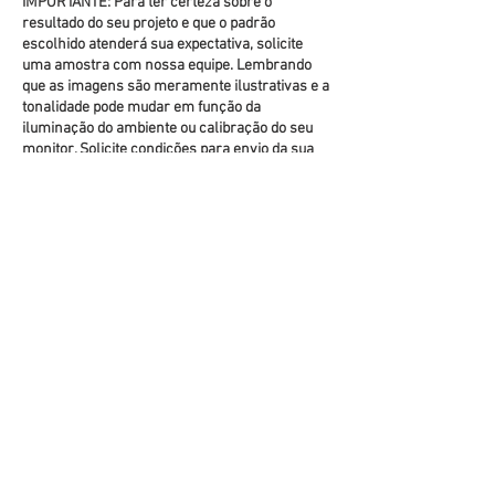
IMPORTANTE: Para ter certeza sobre o
resultado do seu projeto e que o padrão
escolhido atenderá sua expectativa, solicite
uma amostra com nossa equipe. Lembrando
que as imagens são meramente ilustrativas e a
tonalidade pode mudar em função da
iluminação do ambiente ou calibração do seu
monitor. Solicite condições para envio da sua
amostra.
Instruções de instalação
TIPOS DE BASES
(clique na foto para ver mais detalhes)