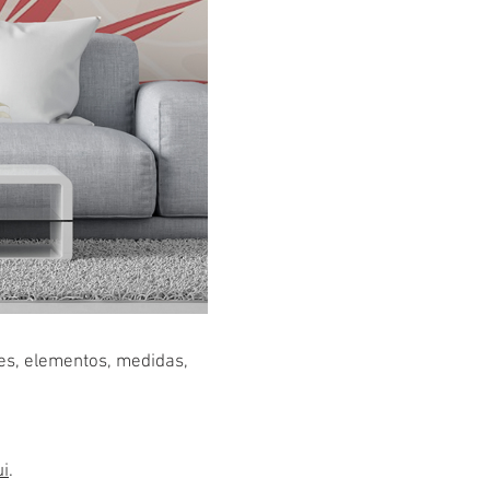
res, elementos, medidas,
ui
.