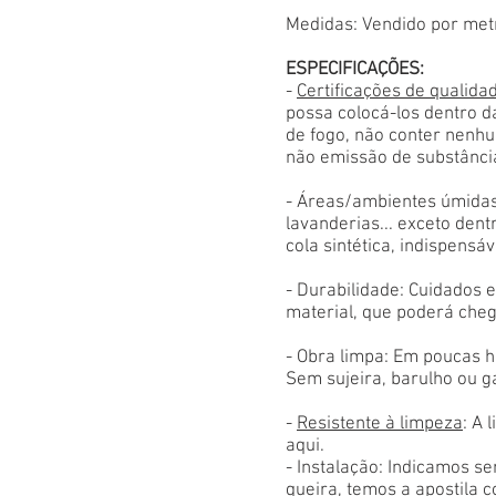
Medidas: Vendido por met
ESPECIFICAÇÕES:
-
Certificações de qualida
possa colocá-los dentro d
de fogo, não conter nenhu
não emissão de substânci
- Áreas/ambientes úmidas
lavanderias... exceto den
cola sintética, indispensáv
- Durabilidade: Cuidados
material, que poderá cheg
- Obra limpa: Em poucas h
Sem sujeira, barulho ou g
-
Resistente à limpeza
: A 
aqui.
- Instalação: Indicamos s
queira, temos a apostila 