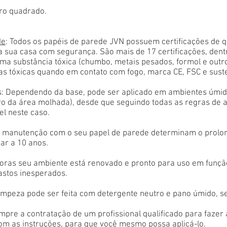
ro quadrado.
de
: Todos os papéis de parede JVN possuem certificações de 
a sua casa com segurança. São mais de 17 certificações, den
ma substância tóxica (chumbo, metais pesados, formol e outr
as tóxicas quando em contato com fogo, marca CE, FSC e sust
: Dependendo da base, pode ser aplicado em ambientes úmido
tro da área molhada), desde que seguindo todas as regras de 
el neste caso.
 e manutenção com o seu papel de parede determinam o prolon
ar a 10 anos.
oras seu ambiente está renovado e pronto para uso em função
astos inesperados.
limpeza pode ser feita com detergente neutro e pano úmido, s
empre a contratação de um profissional qualificado para fazer
com as instruções, para que você mesmo possa aplicá-lo.