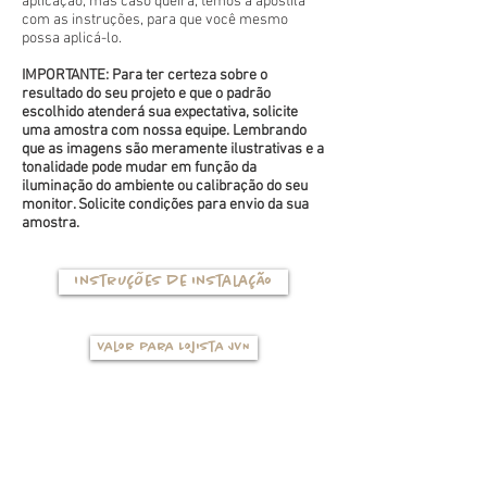
aplicação, mas caso queira, temos a apostila
com as instruções, para que você mesmo
possa aplicá-lo.
IMPORTANTE: Para ter certeza sobre o
resultado do seu projeto e que o padrão
escolhido atenderá sua expectativa, solicite
uma amostra com nossa equipe. Lembrando
que as imagens são meramente ilustrativas e a
tonalidade pode mudar em função da
iluminação do ambiente ou calibração do seu
monitor. Solicite condições para envio da sua
amostra.
Instruções de instalação
Valor para Lojista JVN
TIPOS DE BASES
(clique na foto para ver mais detalhes)