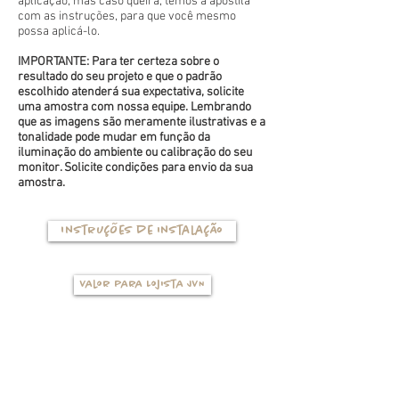
aplicação, mas caso queira, temos a apostila
com as instruções, para que você mesmo
possa aplicá-lo.
IMPORTANTE: Para ter certeza sobre o
resultado do seu projeto e que o padrão
escolhido atenderá sua expectativa, solicite
uma amostra com nossa equipe. Lembrando
que as imagens são meramente ilustrativas e a
tonalidade pode mudar em função da
iluminação do ambiente ou calibração do seu
monitor. Solicite condições para envio da sua
amostra.
Instruções de instalação
Valor para Lojista JVN
TIPOS DE BASES
(clique na foto para ver mais detalhes)