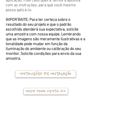
aplicação, mas caso queira, temos a apostila
com as instruções, para que você mesmo
possa aplicá-lo.
IMPORTANTE: Para ter certeza sobre o
resultado do seu projeto e que o padrão
escolhido atenderá sua expectativa, solicite
uma amostra com nossa equipe. Lembrando
que as imagens são meramente ilustrativas e a
tonalidade pode mudar em função da
iluminação do ambiente ou calibração do seu
monitor. Solicite condições para envio da sua
amostra.
Instruções de instalação
Valor para Lojista JVN
TIPOS DE BASES
(clique na foto para ver mais detalhes)