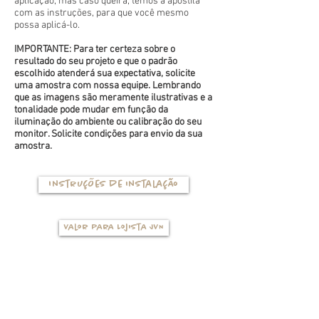
aplicação, mas caso queira, temos a apostila
com as instruções, para que você mesmo
possa aplicá-lo.
IMPORTANTE: Para ter certeza sobre o
resultado do seu projeto e que o padrão
escolhido atenderá sua expectativa, solicite
uma amostra com nossa equipe. Lembrando
que as imagens são meramente ilustrativas e a
tonalidade pode mudar em função da
iluminação do ambiente ou calibração do seu
monitor. Solicite condições para envio da sua
amostra.
Instruções de instalação
Valor para Lojista JVN
TIPOS DE BASES
(clique na foto para ver mais detalhes)