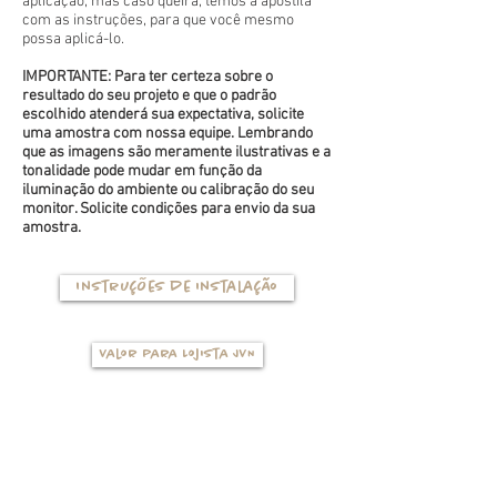
aplicação, mas caso queira, temos a apostila
com as instruções, para que você mesmo
possa aplicá-lo.
IMPORTANTE: Para ter certeza sobre o
resultado do seu projeto e que o padrão
escolhido atenderá sua expectativa, solicite
uma amostra com nossa equipe. Lembrando
que as imagens são meramente ilustrativas e a
tonalidade pode mudar em função da
iluminação do ambiente ou calibração do seu
monitor. Solicite condições para envio da sua
amostra.
Instruções de instalação
Valor para Lojista JVN
TIPOS DE BASES
(clique na foto para ver mais detalhes)