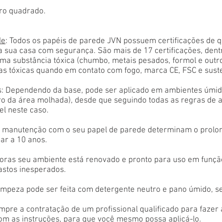
ro quadrado.
de
: Todos os papéis de parede JVN possuem certificações de 
a sua casa com segurança. São mais de 17 certificações, den
ma substância tóxica (chumbo, metais pesados, formol e outr
as tóxicas quando em contato com fogo, marca CE, FSC e sust
: Dependendo da base, pode ser aplicado em ambientes úmido
tro da área molhada), desde que seguindo todas as regras de 
el neste caso.
 e manutenção com o seu papel de parede determinam o prolon
ar a 10 anos.
oras seu ambiente está renovado e pronto para uso em função
astos inesperados.
limpeza pode ser feita com detergente neutro e pano úmido, s
empre a contratação de um profissional qualificado para fazer
com as instruções, para que você mesmo possa aplicá-lo.