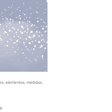
res, elementos, medidas,
ui
.