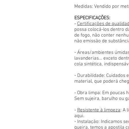
Medidas: Vendido por met
ESPECIFICAÇÕES:
-
Certificações de qualida
possa colocá-los dentro d
de fogo, não conter nenhu
não emissão de substânci
- Áreas/ambientes úmidas
lavanderias... exceto den
cola sintética, indispensáv
- Durabilidade: Cuidados
material, que poderá cheg
- Obra limpa: Em poucas h
Sem sujeira, barulho ou g
-
Resistente à limpeza
: A 
aqui.
- Instalação: Indicamos s
queira, temos a apostila 