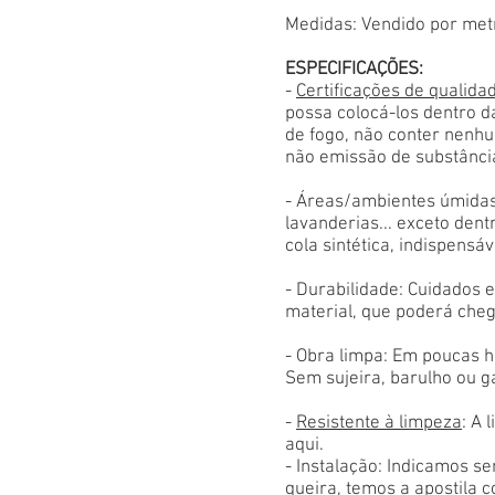
Medidas: Vendido por met
ESPECIFICAÇÕES:
-
Certificações de qualida
possa colocá-los dentro d
de fogo, não conter nenhu
não emissão de substânci
- Áreas/ambientes úmidas
lavanderias... exceto den
cola sintética, indispensáv
- Durabilidade: Cuidados
material, que poderá cheg
- Obra limpa: Em poucas h
Sem sujeira, barulho ou g
-
Resistente à limpeza
: A 
aqui.
- Instalação: Indicamos s
queira, temos a apostila 