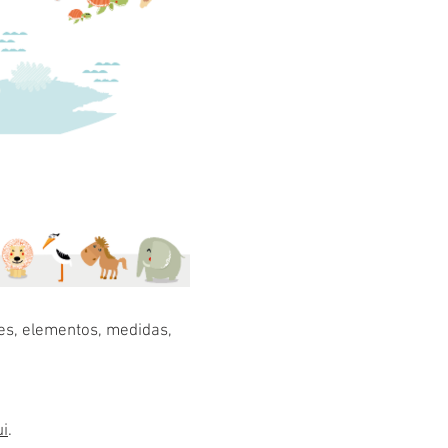
res, elementos, medidas,
ui
.