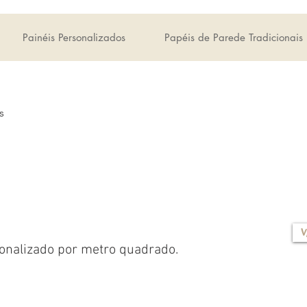
Painéis Personalizados
Papéis de Parede Tradicionais
s
V
onalizado por metro quadrado.