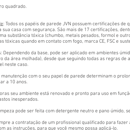
ro quadrado.
de
: Todos os papéis de parede JVN possuem certificações de 
a sua casa com segurança. São mais de 17 certificações, den
ma substância tóxica (chumbo, metais pesados, formol e outr
as tóxicas quando em contato com fogo, marca CE, FSC e sust
: Dependendo da base, pode ser aplicado em ambientes úmido
tro da área molhada), desde que seguindo todas as regras de 
el neste caso.
 e manutenção com o seu papel de parede determinam o prolon
ar a 10 anos.
oras seu ambiente está renovado e pronto para uso em função
astos inesperados.
limpeza pode ser feita com detergente neutro e pano úmido, s
empre a contratação de um profissional qualificado para fazer
com as instruções, para que você mesmo possa aplicá-lo.