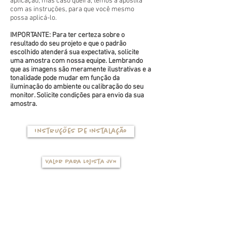
aplicação, mas caso queira, temos a apostila
com as instruções, para que você mesmo
possa aplicá-lo.
IMPORTANTE: Para ter certeza sobre o
resultado do seu projeto e que o padrão
escolhido atenderá sua expectativa, solicite
uma amostra com nossa equipe. Lembrando
que as imagens são meramente ilustrativas e a
tonalidade pode mudar em função da
iluminação do ambiente ou calibração do seu
monitor. Solicite condições para envio da sua
amostra.
Instruções de instalação
Valor para Lojista JVN
TIPOS DE BASES
(clique na foto para ver mais detalhes)