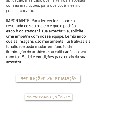
aplicação, mas caso queira, temos a apostila
com as instruções, para que você mesmo
possa aplicá-lo.
IMPORTANTE: Para ter certeza sobre o
resultado do seu projeto e que o padrão
escolhido atenderá sua expectativa, solicite
uma amostra com nossa equipe. Lembrando
que as imagens são meramente ilustrativas e a
tonalidade pode mudar em função da
iluminação do ambiente ou calibração do seu
monitor. Solicite condições para envio da sua
amostra.
Instruções de instalação
Valor para Lojista JVN
TIPOS DE BASES
(clique na foto para ver mais detalhes)