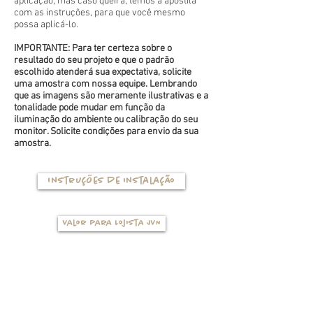
aplicação, mas caso queira, temos a apostila
com as instruções, para que você mesmo
possa aplicá-lo.
IMPORTANTE: Para ter certeza sobre o
resultado do seu projeto e que o padrão
escolhido atenderá sua expectativa, solicite
uma amostra com nossa equipe. Lembrando
que as imagens são meramente ilustrativas e a
tonalidade pode mudar em função da
iluminação do ambiente ou calibração do seu
monitor. Solicite condições para envio da sua
amostra.
Instruções de instalação
Valor para Lojista JVN
TIPOS DE BASES
(clique na foto para ver mais detalhes)