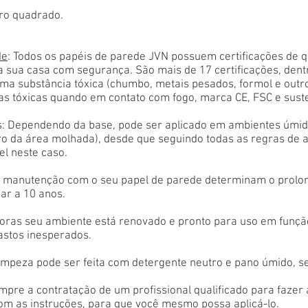
ro quadrado.
de
: Todos os papéis de parede JVN possuem certificações de 
a sua casa com segurança. São mais de 17 certificações, den
ma substância tóxica (chumbo, metais pesados, formol e outr
as tóxicas quando em contato com fogo, marca CE, FSC e sust
: Dependendo da base, pode ser aplicado em ambientes úmido
tro da área molhada), desde que seguindo todas as regras de 
el neste caso.
 e manutenção com o seu papel de parede determinam o prolon
ar a 10 anos.
oras seu ambiente está renovado e pronto para uso em função
astos inesperados.
limpeza pode ser feita com detergente neutro e pano úmido, s
empre a contratação de um profissional qualificado para fazer
com as instruções, para que você mesmo possa aplicá-lo.