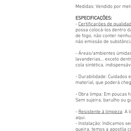
Medidas: Vendido por met
ESPECIFICAÇÕES:
-
Certificações de qualida
possa colocá-los dentro d
de fogo, não conter nenhu
não emissão de substânci
- Áreas/ambientes úmidas
lavanderias... exceto den
cola sintética, indispensáv
- Durabilidade: Cuidados
material, que poderá cheg
- Obra limpa: Em poucas h
Sem sujeira, barulho ou g
-
Resistente à limpeza
: A 
aqui.
- Instalação: Indicamos s
queira, temos a apostila 