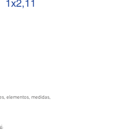
res, elementos, medidas,
ui
.