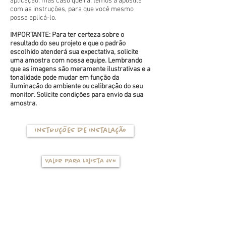
aplicação, mas caso queira, temos a apostila
com as instruções, para que você mesmo
possa aplicá-lo.
IMPORTANTE: Para ter certeza sobre o
resultado do seu projeto e que o padrão
escolhido atenderá sua expectativa, solicite
uma amostra com nossa equipe. Lembrando
que as imagens são meramente ilustrativas e a
tonalidade pode mudar em função da
iluminação do ambiente ou calibração do seu
monitor. Solicite condições para envio da sua
amostra.
Instruções de instalação
Valor para Lojista JVN
TIPOS DE BASES
(clique na foto para ver mais detalhes)