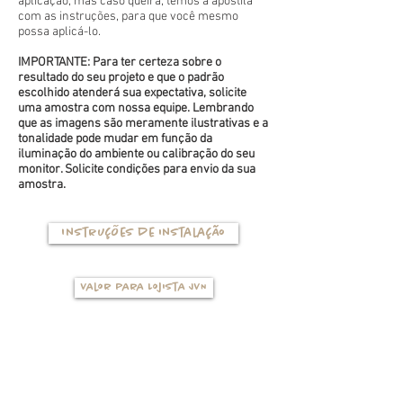
aplicação, mas caso queira, temos a apostila
com as instruções, para que você mesmo
possa aplicá-lo.
IMPORTANTE: Para ter certeza sobre o
resultado do seu projeto e que o padrão
escolhido atenderá sua expectativa, solicite
uma amostra com nossa equipe. Lembrando
que as imagens são meramente ilustrativas e a
tonalidade pode mudar em função da
iluminação do ambiente ou calibração do seu
monitor. Solicite condições para envio da sua
amostra.
Instruções de instalação
Valor para Lojista JVN
TIPOS DE BASES
(clique na foto para ver mais detalhes)