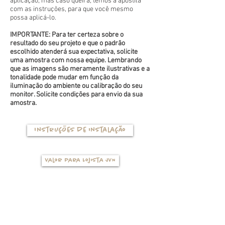
aplicação, mas caso queira, temos a apostila
com as instruções, para que você mesmo
possa aplicá-lo.
IMPORTANTE: Para ter certeza sobre o
resultado do seu projeto e que o padrão
escolhido atenderá sua expectativa, solicite
uma amostra com nossa equipe. Lembrando
que as imagens são meramente ilustrativas e a
tonalidade pode mudar em função da
iluminação do ambiente ou calibração do seu
monitor. Solicite condições para envio da sua
amostra.
Instruções de instalação
Valor para Lojista JVN
TIPOS DE BASES
(clique na foto para ver mais detalhes)