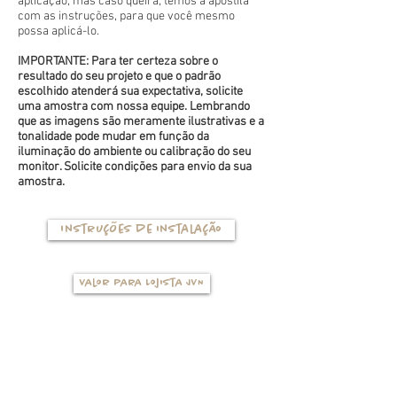
aplicação, mas caso queira, temos a apostila
com as instruções, para que você mesmo
possa aplicá-lo.
IMPORTANTE: Para ter certeza sobre o
resultado do seu projeto e que o padrão
escolhido atenderá sua expectativa, solicite
uma amostra com nossa equipe. Lembrando
que as imagens são meramente ilustrativas e a
tonalidade pode mudar em função da
iluminação do ambiente ou calibração do seu
monitor. Solicite condições para envio da sua
amostra.
Instruções de instalação
Valor para Lojista JVN
TIPOS DE BASES
(clique na foto para ver mais detalhes)